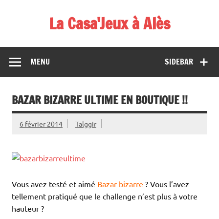
Skip
to
La Casa'Jeux à Alès
content
Votre spécialiste du jeu : vente de jeux, organisations de
démos et de tournois
MENU
SIDEBAR
BAZAR BIZARRE ULTIME EN BOUTIQUE !!
6 février 2014
Talggir
Vous avez testé et aimé
Bazar bizarre
? Vous l’avez
tellement pratiqué que le challenge n’est plus à votre
hauteur ?