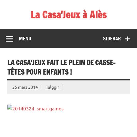
Skip
to
La Casa'Jeux à Alès
content
Votre spécialiste du jeu : vente de jeux, organisations de
démos et de tournois
MENU
SIDEBAR
LA CASA’JEUX FAIT LE PLEIN DE CASSE-
TÊTES POUR ENFANTS !
25 mars 2014
Talggir