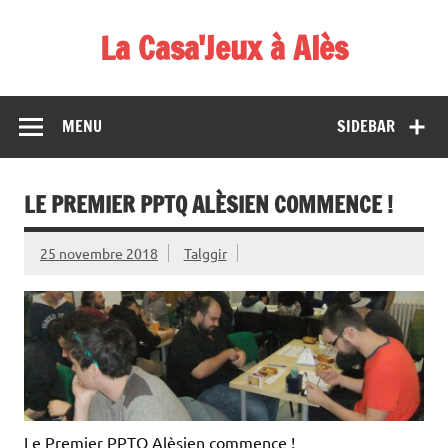
Skip
to
La Casa'Jeux à Alès
content
Votre spécialiste du jeu : vente de jeux, organisations de
démos et de tournois
MENU
SIDEBAR
LE PREMIER PPTQ ALÈSIEN COMMENCE !
25 novembre 2018
Talggir
Le Premier PPTQ Alèsien commence !