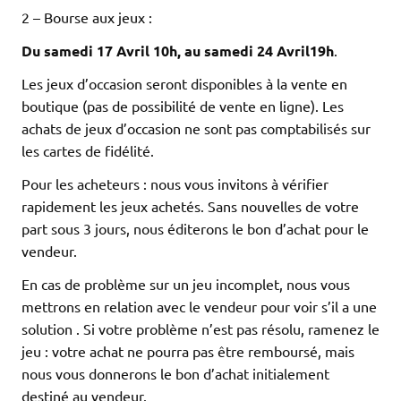
2 – Bourse aux jeux :
Du samedi
1
7
Avril
1
0
h, au samedi 2
4
Avril
19h
.
Les jeux d’occasion seront disponibles à la vente en
boutique (pas de possibilité de vente en ligne). Les
achats de jeux d’occasion ne sont pas comptabilisés sur
les cartes de fidélité.
Pour les acheteurs : nous vous invitons à vérifier
rapidement les jeux achetés. Sans nouvelles de votre
part sous 3 jours, nous éditerons le bon d’achat pour le
vendeur.
En cas de problème sur un jeu incomplet, nous vous
mettrons en relation avec le vendeur pour voir s’il a une
solution . Si votre problème n’est pas résolu, ramenez le
jeu : votre achat ne pourra pas être remboursé, mais
nous vous donnerons le bon d’achat initialement
destiné au vendeur.