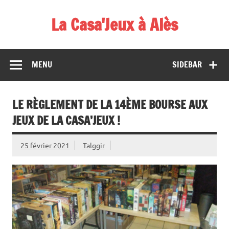
Skip
to
La Casa'Jeux à Alès
content
Votre spécialiste du jeu : vente de jeux, organisations de
démos et de tournois
MENU
SIDEBAR
LE RÈGLEMENT DE LA 14ÈME BOURSE AUX
JEUX DE LA CASA’JEUX !
25 février 2021
Talggir