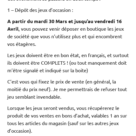
1 – Dépôt des jeux d’occasion :
A partir du mardi
30 Mars
et jusqu’au vendredi
1
6
Avril
, vous pouvez venir déposer en boutique les jeux
de société que vous n’utilisez plus et qui encombrent
vos étagères.
Les jeux doivent être en bon état, en français, et surtout
ils doivent être COMPLETS ! (ou tout manquement doit
m’être signalé et indiqué sur la boite)
C’est vous qui fixez le prix de vente (en général, la
moitié du prix neuf). Je me permettrais de refuser tout
jeu semblant invendable.
Lorsque les jeux seront vendus, vous récupérerez le
produit de vos ventes en bons d’achat, valables 1 an sur
tous les articles du magasin (sauf sur les autres jeux
d’occasion).