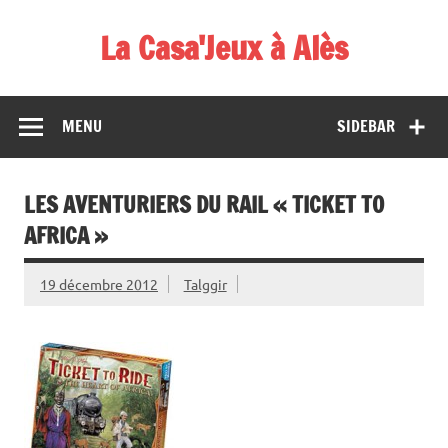
Skip
to
La Casa'Jeux à Alès
content
Votre spécialiste du jeu : vente de jeux, organisations de
démos et de tournois
MENU
SIDEBAR
LES AVENTURIERS DU RAIL « TICKET TO
AFRICA »
19 décembre 2012
Talggir