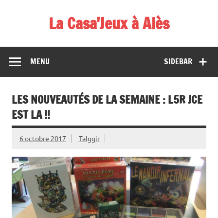
Skip
to
La Casa'Jeux à Alès
content
Votre spécialiste du jeu : vente de jeux, organisations de
démos et de tournois
MENU
SIDEBAR
LES NOUVEAUTÉS DE LA SEMAINE : L5R JCE
EST LA !!
6 octobre 2017
Talggir