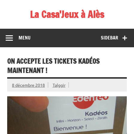
Skip
to
La Casa'Jeux à Alès
content
Votre spécialiste du jeu : vente de jeux, organisations de
démos et de tournois
MENU
SIDEBAR
ON ACCEPTE LES TICKETS KADÉOS
MAINTENANT !
8 décembre 2018
Talggir