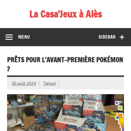
Skip
to
La Casa'Jeux à Alès
content
Votre spécialiste du jeu : vente de jeux, organisations de
démos et de tournois
MENU
SIDEBAR
PRÊTS POUR L’AVANT-PREMIÈRE POKÉMON
?
30 août 2024
Talggir