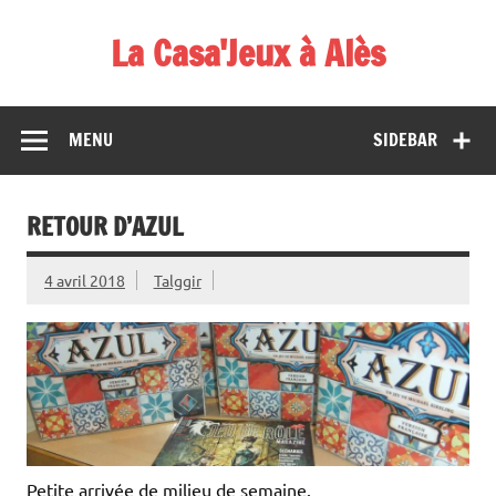
Skip
to
La Casa'Jeux à Alès
content
Votre spécialiste du jeu : vente de jeux, organisations de
démos et de tournois
MENU
SIDEBAR
RETOUR D’AZUL
4 avril 2018
Talggir
Petite arrivée de milieu de semaine.