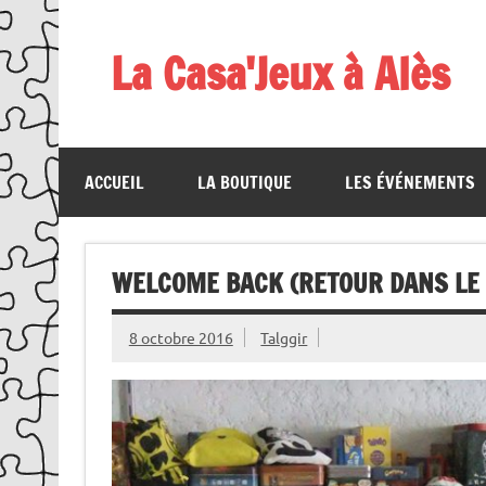
Skip
to
content
La Casa'Jeux à Alès
Votre spécialiste du jeu : vente de jeux, organis
ACCUEIL
LA BOUTIQUE
LES ÉVÉNEMENTS
WELCOME BACK (RETOUR DANS LE 
8 octobre 2016
Talggir