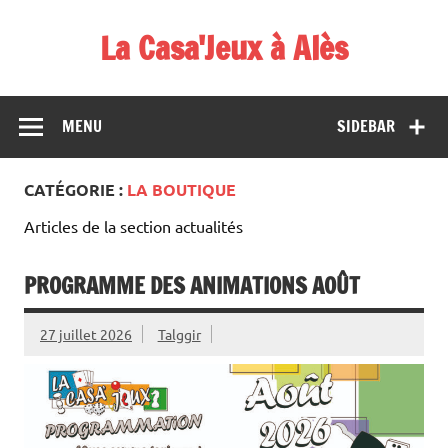
Skip
to
La Casa'Jeux à Alès
content
Votre spécialiste du jeu : vente de jeux, organisations de
démos et de tournois
MENU
SIDEBAR
CATÉGORIE :
LA BOUTIQUE
Articles de la section actualités
PROGRAMME DES ANIMATIONS AOÛT
27 juillet 2026
Talggir