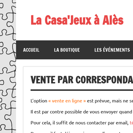
Skip
to
content
La Casa'Jeux à Alès
Votre spécialiste du jeu : vente de jeux, organis
ACCUEIL
LA BOUTIQUE
LES ÉVÉNEMENTS
VENTE PAR CORRESPOND
L’option
« vente en ligne »
est prévue, mais ne se
Il est par contre possible de vous envoyer quand
Pour cela, il suffit de nous contacter par email,
t