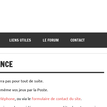
ations de démos et de tournois
LIENS UTILES
LE FORUM
CONTACT
ANCE
ra pas pour tout de suite.
 même vos jeux par la Poste.
éléphone
, ou via le
formulaire de contact du site
.