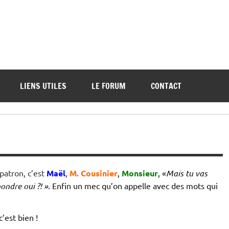
ations de démos et de tournois
LIENS UTILES
LE FORUM
CONTACT
patron, c’est
Maël
,
M. Cousinier
,
Monsieur
, «
Mais tu vas
ondre oui ?! »
. Enfin un mec qu’on appelle avec des mots qui
’est bien !