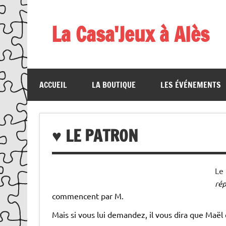
Skip
to
content
La Casa'Jeux à Alès
Votre spécialiste du jeu : vente de jeux, organis
ACCUEIL
LA BOUTIQUE
LES ÉVÉNEMENTS
♥ LE PATRON
Le 
rép
commencent par M.
Mais si vous lui demandez, il vous dira que Maël c