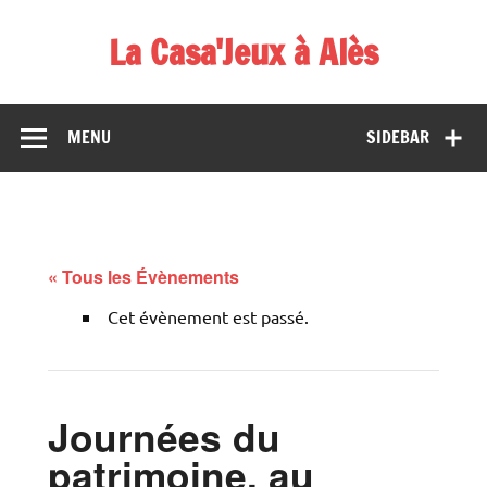
Skip
to
La Casa'Jeux à Alès
content
Votre spécialiste du jeu : vente de jeux, organisations de
démos et de tournois
MENU
SIDEBAR
« Tous les Évènements
Cet évènement est passé.
Journées du
patrimoine, au