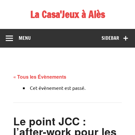
Skip
to
La Casa'Jeux à Alès
content
Votre spécialiste du jeu : vente de jeux, organisations de
démos et de tournois
MENU
SIDEBAR
« Tous les Évènements
Cet évènement est passé.
Le point JCC :
l’after-work pour les