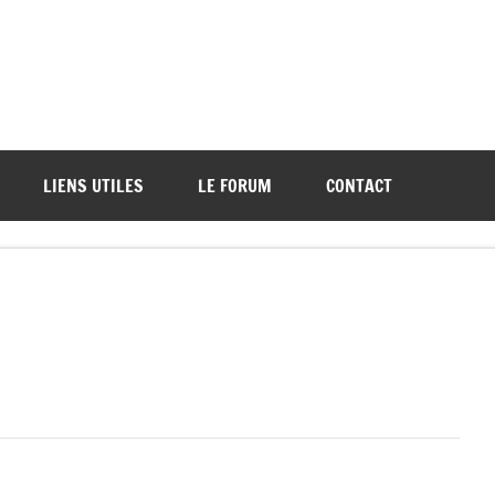
ations de démos et de tournois
LIENS UTILES
LE FORUM
CONTACT