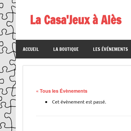
Skip
to
content
La Casa'Jeux à Alès
Votre spécialiste du jeu : vente de jeux, organis
ACCUEIL
LA BOUTIQUE
LES ÉVÉNEMENTS
« Tous les Évènements
Cet évènement est passé.