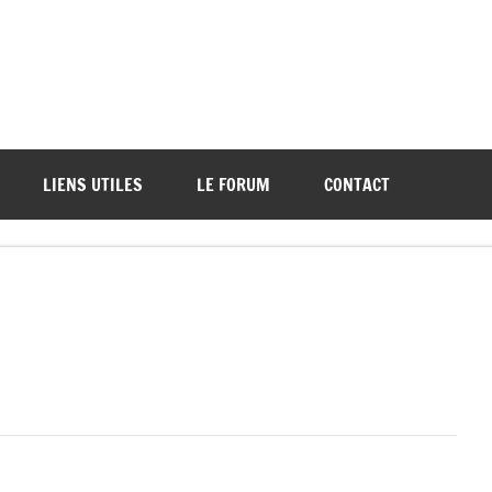
ations de démos et de tournois
LIENS UTILES
LE FORUM
CONTACT