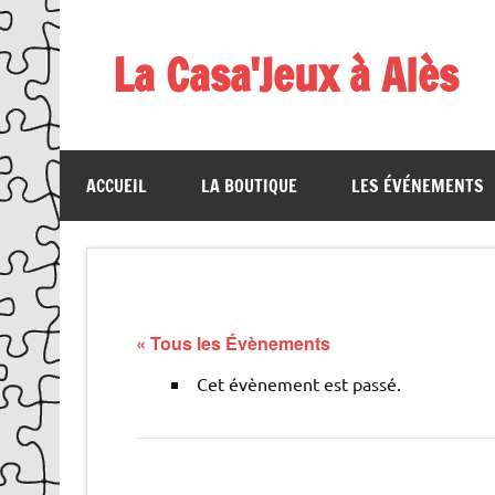
Skip
to
content
La Casa'Jeux à Alès
Votre spécialiste du jeu : vente de jeux, organis
ACCUEIL
LA BOUTIQUE
LES ÉVÉNEMENTS
« Tous les Évènements
Cet évènement est passé.