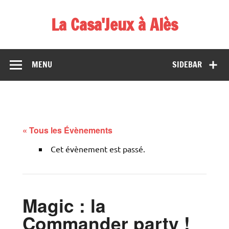
Skip
to
La Casa'Jeux à Alès
content
Votre spécialiste du jeu : vente de jeux, organisations de
démos et de tournois
MENU
SIDEBAR
« Tous les Évènements
Cet évènement est passé.
Magic : la
Commander party !