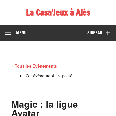
Skip
to
La Casa'Jeux à Alès
content
Votre spécialiste du jeu : vente de jeux, organisations de
démos et de tournois
MENU
SIDEBAR
« Tous les Évènements
Cet évènement est passé.
Magic : la ligue
Avatar