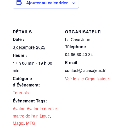
Ajouter au calendrier
DÉTAILS
ORGANISATEUR
Date :
La Casa’Jeux
Téléphone
3 décembre 2025
04 66 60 40 34
Heure :
E-mail
17 h 00 min - 19 h 00
min
contact@lacasajeux.fr
Catégorie
Voir le site Organisateur
d’Évènement:
Tournois
Évènement Tags:
Avatar
,
Avatar le dernier
maitre de l'air
,
Ligue
,
Magic
,
MTG