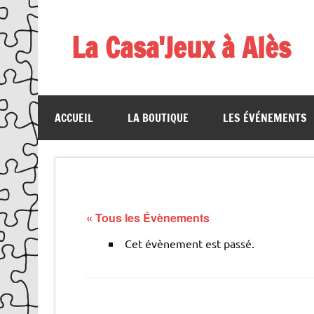
Skip
to
content
La Casa'Jeux à Alès
Votre spécialiste du jeu : vente de jeux, organis
ACCUEIL
LA BOUTIQUE
LES ÉVÉNEMENTS
« Tous les Évènements
Cet évènement est passé.