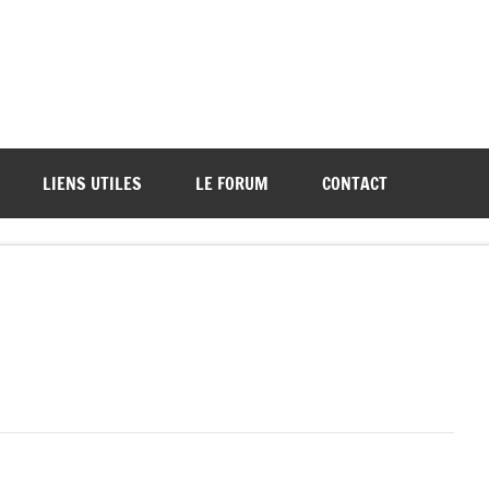
ations de démos et de tournois
LIENS UTILES
LE FORUM
CONTACT