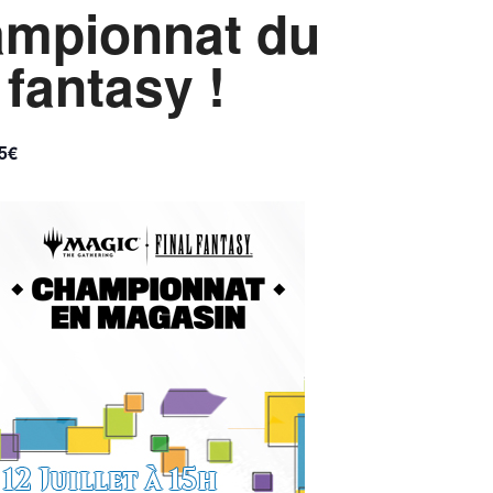
ampionnat du
fantasy !
5€