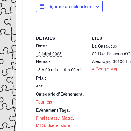
Ajouter au calendrier
DÉTAILS
LIEU
Date :
La Casa’Jeux
12 juillet 2025
22 Rue Estienne d'O
Alès
,
Gard
30100
Fr
Heure :
+ Google Map
15 h 00 min - 19 h 00 min
Prix :
45€
Catégorie d’Évènement:
Tournois
Évènement Tags:
Final fantasy
,
Magic
,
MTG
,
Scellé
,
store