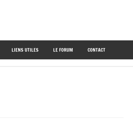
ations de démos et de tournois
LIENS UTILES
LE FORUM
CONTACT