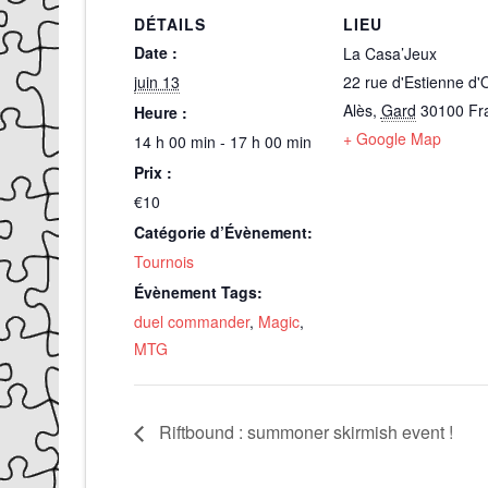
DÉTAILS
LIEU
Date :
La Casa’Jeux
juin 13
22 rue d'Estienne d'
Alès
,
Gard
30100
Fr
Heure :
+ Google Map
14 h 00 min - 17 h 00 min
Prix :
€10
Catégorie d’Évènement:
Tournois
Évènement Tags:
duel commander
,
Magic
,
MTG
Riftbound : summoner skirmish event !