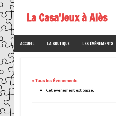
Skip
to
content
La Casa'Jeux à Alès
Votre spécialiste du jeu : vente de jeux, organis
ACCUEIL
LA BOUTIQUE
LES ÉVÉNEMENTS
« Tous les Évènements
Cet évènement est passé.