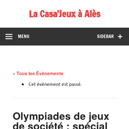
Skip
to
La Casa'Jeux à Alès
content
Votre spécialiste du jeu : vente de jeux, organisations de
démos et de tournois
MENU
SIDEBAR
« Tous les Évènements
Cet évènement est passé.
Olympiades de jeux
de société : spécial