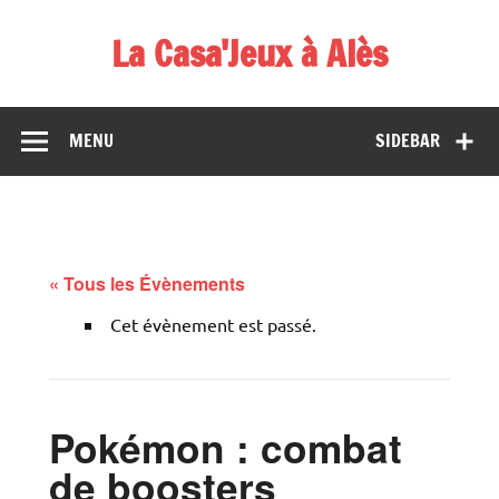
Skip
to
La Casa'Jeux à Alès
content
Votre spécialiste du jeu : vente de jeux, organisations de
démos et de tournois
MENU
SIDEBAR
« Tous les Évènements
Cet évènement est passé.
Pokémon : combat
de boosters