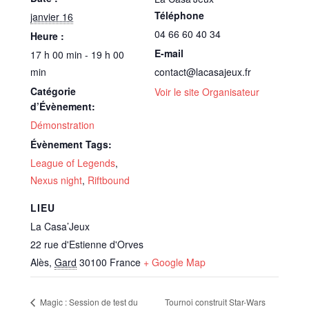
Téléphone
janvier 16
04 66 60 40 34
Heure :
E-mail
17 h 00 min - 19 h 00
min
contact@lacasajeux.fr
Catégorie
Voir le site Organisateur
d’Évènement:
Démonstration
Évènement Tags:
League of Legends
,
Nexus night
,
Riftbound
LIEU
La Casa’Jeux
22 rue d'Estienne d'Orves
Alès
,
Gard
30100
France
+ Google Map
Magic : Session de test du
Tournoi construit Star-Wars