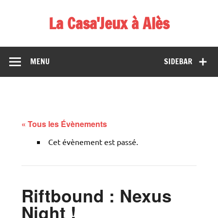
Skip
to
La Casa'Jeux à Alès
content
Votre spécialiste du jeu : vente de jeux, organisations de
démos et de tournois
MENU
SIDEBAR
« Tous les Évènements
Cet évènement est passé.
Riftbound : Nexus
Night !