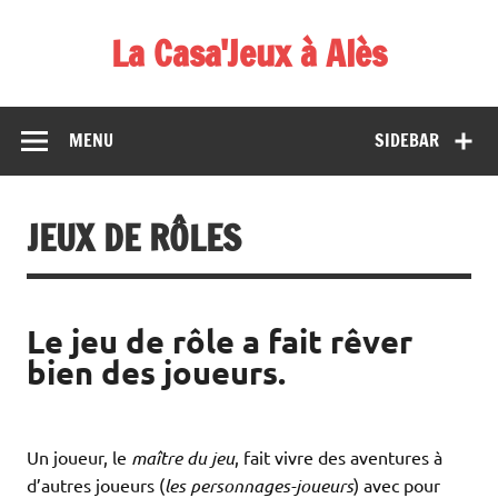
Skip
to
La Casa'Jeux à Alès
content
Votre spécialiste du jeu : vente de jeux, organisations de
démos et de tournois
MENU
SIDEBAR
JEUX DE RÔLES
Le jeu de rôle a fait rêver
bien des joueurs.
Un joueur, le
maître du jeu
, fait vivre des aventures à
d’autres joueurs (
les personnages-joueurs
) avec pour