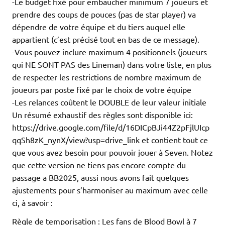
-Le budget fixé pour embaucher minimum 7 joueurs et
prendre des coups de pouces (pas de star player) va
dépendre de votre équipe et du tiers auquel elle
appartient (c’est précisé tout en bas de ce message).
-Vous pouvez inclure maximum 4 positionnels (joueurs
qui NE SONT PAS des Lineman) dans votre liste, en plus
de respecter les restrictions de nombre maximum de
joueurs par poste fixé par le choix de votre équipe
-Les relances coûtent le DOUBLE de leur valeur initiale
Un résumé exhaustif des règles sont disponible ici:
https://drive.google.com/file/d/16DICpBJi44Z2pFjlUIcp
qqSh8zK_nynX/view?usp=drive_link et contient tout ce
que vous avez besoin pour pouvoir jouer à Seven. Notez
que cette version ne tiens pas encore compte du
passage a BB2025, aussi nous avons fait quelques
ajustements pour s’harmoniser au maximum avec celle
ci, à savoir :
Règle de temporisation : Les fans de Blood Bowl à 7