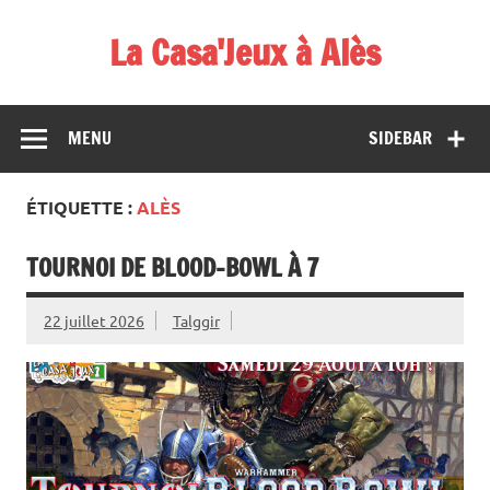
Skip
to
La Casa'Jeux à Alès
content
Votre spécialiste du jeu : vente de jeux, organisations de
démos et de tournois
MENU
SIDEBAR
ÉTIQUETTE :
ALÈS
TOURNOI DE BLOOD-BOWL À 7
22 juillet 2026
Talggir