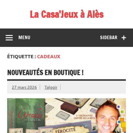
Skip
to
La Casa'Jeux à Alès
content
Votre spécialiste du jeu : vente de jeux, organisations de
démos et de tournois
MENU
SIDEBAR
ÉTIQUETTE :
CADEAUX
NOUVEAUTÉS EN BOUTIQUE !
27 mars 2026
Talggir