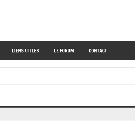
ations de démos et de tournois
LIENS UTILES
LE FORUM
CONTACT