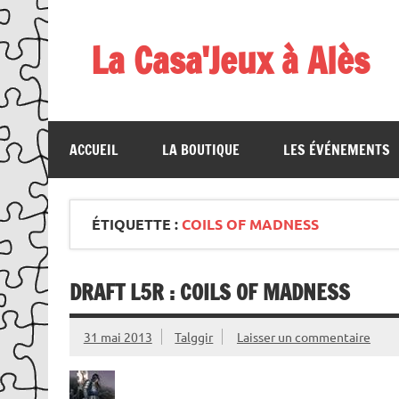
Skip
to
content
La Casa'Jeux à Alès
Votre spécialiste du jeu : vente de jeux, organis
ACCUEIL
LA BOUTIQUE
LES ÉVÉNEMENTS
ÉTIQUETTE :
COILS OF MADNESS
DRAFT L5R : COILS OF MADNESS
31 mai 2013
Talggir
Laisser un commentaire