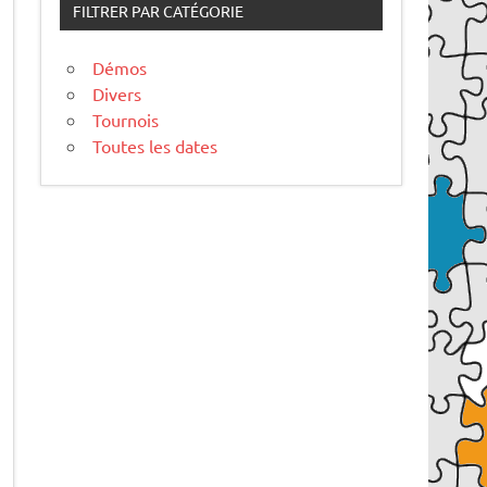
FILTRER PAR CATÉGORIE
Démos
Divers
Tournois
Toutes les dates