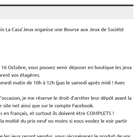
asin La Casa’Jeux organise une Bourse aux Jeux de Société
i 16 Octobre, vous pouvez venir déposer en boutique les jeux
brent vos étagères.
medi matin de 10h à 12h (pas le samedi après midi ! Avec
’occasion, je me réserve le droit d’arrêter leur dépôt avant la
 site net ainsi que sur le compte Facebook.
s en français, et surtout ils doivent être COMPLETS !
 la moitié du prix neuf ou moins si vous voulez le voir partir
e les jeux seront vendus, vous récupérerez le produit de vos