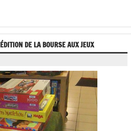
ÉDITION DE LA BOURSE AUX JEUX