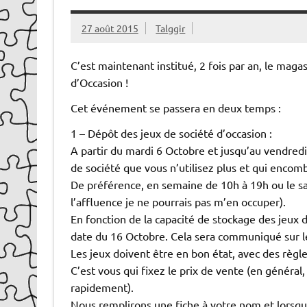
27 août 2015
Talggir
C’est maintenant institué, 2 fois par an, le mag
d’Occasion !
Cet événement se passera en deux temps :
1 – Dépôt des jeux de société d’occasion :
A partir du mardi 6 Octobre et jusqu’au vendred
de société que vous n’utilisez plus et qui encom
De préférence, en semaine de 10h à 19h ou le sa
l’affluence je ne pourrais pas m’en occuper).
En fonction de la capacité de stockage des jeux d
date du 16 Octobre. Cela sera communiqué sur le
Les jeux doivent être en bon état, avec des règle
C’est vous qui fixez le prix de vente (en général,
rapidement).
Nous remplirons une fiche à votre nom et lorsqu