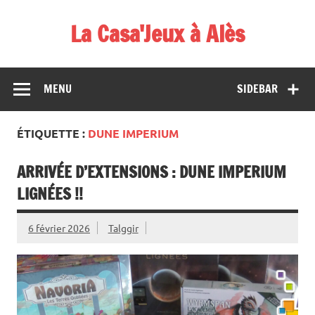
Skip
to
La Casa'Jeux à Alès
content
Votre spécialiste du jeu : vente de jeux, organisations de
démos et de tournois
MENU
SIDEBAR
ÉTIQUETTE :
DUNE IMPERIUM
ARRIVÉE D’EXTENSIONS : DUNE IMPERIUM
LIGNÉES !!
6 février 2026
Talggir