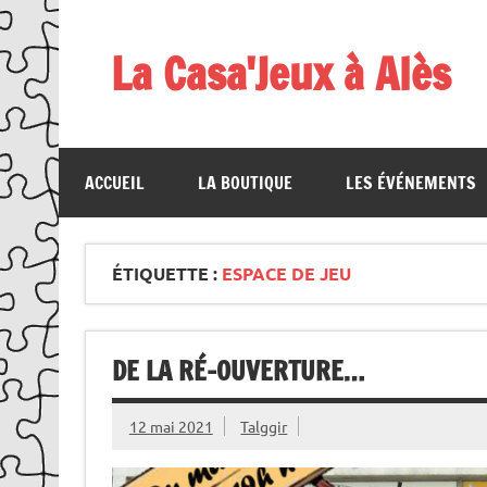
Skip
to
content
La Casa'Jeux à Alès
Votre spécialiste du jeu : vente de jeux, organis
ACCUEIL
LA BOUTIQUE
LES ÉVÉNEMENTS
ÉTIQUETTE :
ESPACE DE JEU
DE LA RÉ-OUVERTURE…
12 mai 2021
Talggir