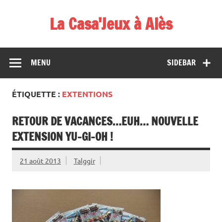
Skip
to
La Casa'Jeux à Alès
content
Votre spécialiste du jeu : vente de jeux, organisations de
démos et de tournois
MENU
SIDEBAR
ÉTIQUETTE :
EXTENTIONS
RETOUR DE VACANCES…EUH… NOUVELLE
EXTENSION YU-GI-OH !
21 août 2013
Talggir