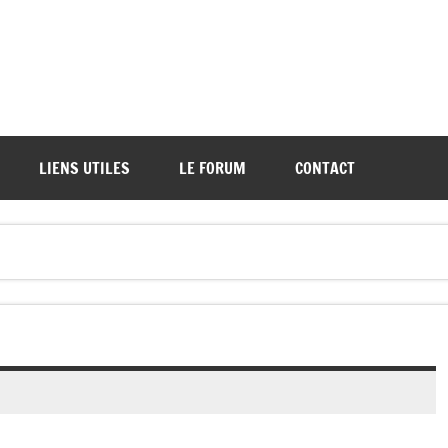
ations de démos et de tournois
LIENS UTILES
LE FORUM
CONTACT