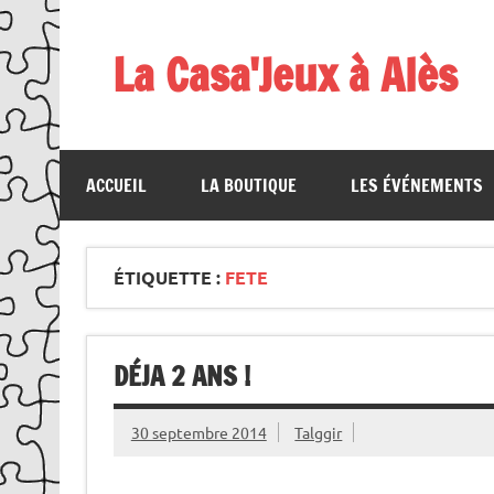
Skip
to
content
La Casa'Jeux à Alès
Votre spécialiste du jeu : vente de jeux, organis
ACCUEIL
LA BOUTIQUE
LES ÉVÉNEMENTS
ÉTIQUETTE :
FETE
DÉJA 2 ANS !
30 septembre 2014
Talggir