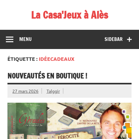
Skip
to
La Casa'Jeux à Alès
content
Votre spécialiste du jeu : vente de jeux, organisations de
démos et de tournois
MENU
SIDEBAR
ÉTIQUETTE :
IDÉECADEAUX
NOUVEAUTÉS EN BOUTIQUE !
27 mars 2026
Talggir