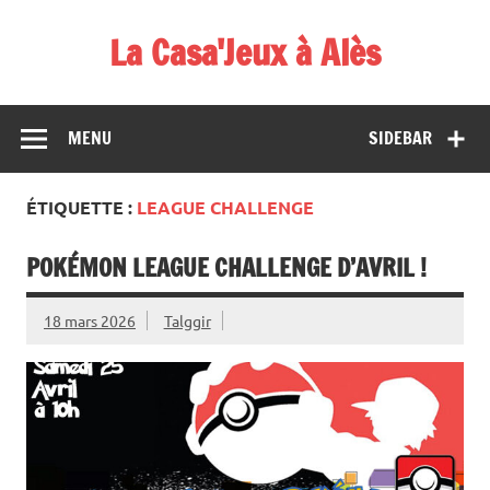
Skip
to
La Casa'Jeux à Alès
content
Votre spécialiste du jeu : vente de jeux, organisations de
démos et de tournois
MENU
SIDEBAR
ÉTIQUETTE :
LEAGUE CHALLENGE
POKÉMON LEAGUE CHALLENGE D’AVRIL !
18 mars 2026
Talggir