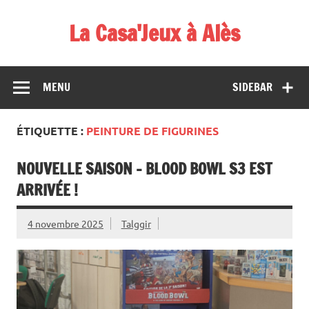
Skip
to
La Casa'Jeux à Alès
content
Votre spécialiste du jeu : vente de jeux, organisations de
démos et de tournois
MENU
SIDEBAR
ÉTIQUETTE :
PEINTURE DE FIGURINES
NOUVELLE SAISON – BLOOD BOWL S3 EST
ARRIVÉE !
4 novembre 2025
Talggir