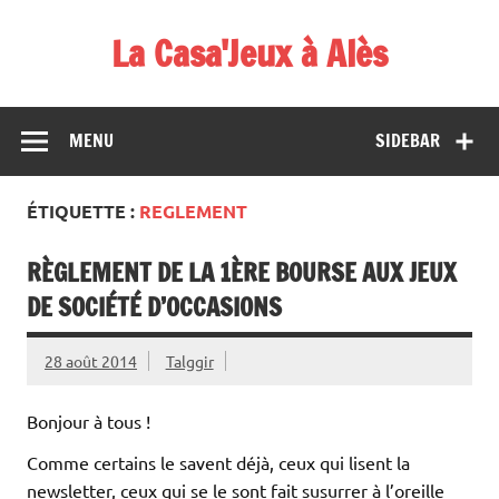
Skip
to
La Casa'Jeux à Alès
content
Votre spécialiste du jeu : vente de jeux, organisations de
démos et de tournois
MENU
SIDEBAR
ÉTIQUETTE :
REGLEMENT
RÈGLEMENT DE LA 1ÈRE BOURSE AUX JEUX
DE SOCIÉTÉ D’OCCASIONS
28 août 2014
Talggir
Bonjour à tous !
Comme certains le savent déjà, ceux qui lisent la
newsletter, ceux qui se le sont fait susurrer à l’oreille