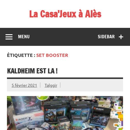
Skip
to
La Casa'Jeux à Alès
content
Votre spécialiste du jeu : vente de jeux, organisations de
démos et de tournois
MENU
SIDEBAR
ÉTIQUETTE :
SET BOOSTER
KALDHEIM EST LA !
5 février 2021
Talggir