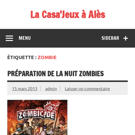
Skip
to
La Casa'Jeux à Alès
content
Votre spécialiste du jeu : vente de jeux, organisations de
démos et de tournois
MENU
SIDEBAR
ÉTIQUETTE :
ZOMBIE
PRÉPARATION DE LA NUIT ZOMBIES
15 mars 2013
admin
Laisser un commentaire