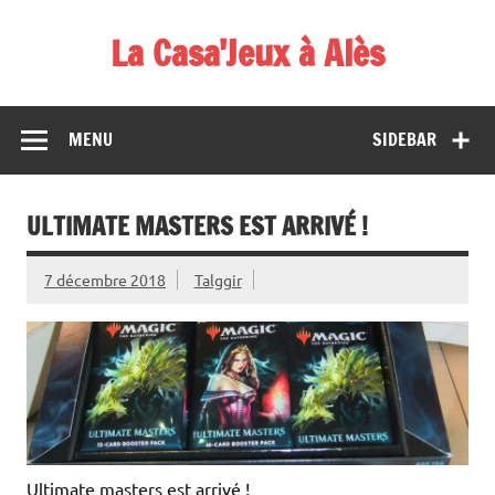
Skip
to
La Casa'Jeux à Alès
content
Votre spécialiste du jeu : vente de jeux, organisations de
démos et de tournois
MENU
SIDEBAR
ULTIMATE MASTERS EST ARRIVÉ !
7 décembre 2018
Talggir
Ultimate masters est arrivé !