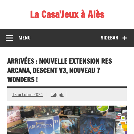
Skip
to
La Casa'Jeux à Alès
content
Votre spécialiste du jeu : vente de jeux, organisations de
démos et de tournois
MENU
SIDEBAR
ARRIVÉES : NOUVELLE EXTENSION RES
ARCANA, DESCENT V3, NOUVEAU 7
WONDERS !
15 octobre 2021
Talggir