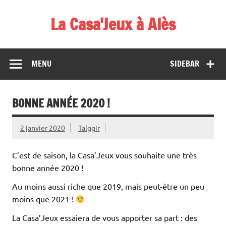
Skip
to
La Casa'Jeux à Alès
content
Votre spécialiste du jeu : vente de jeux, organisations de
démos et de tournois
MENU
SIDEBAR
BONNE ANNÉE 2020 !
2 janvier 2020
Talggir
C’est de saison, la Casa’Jeux vous souhaite une très
bonne année 2020 !
Au moins aussi riche que 2019, mais peut-être un peu
moins que 2021 !
La Casa’Jeux essaiera de vous apporter sa part : des