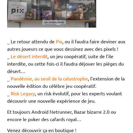
_ Le retour attendu de
Pix
, ou il faudra faire deviner aux
autres joueurs ce que vous dessinez avec des pixels !
_
Le désert interdit
, un jeu coopératif, suite de l’ile
interdite, ou cette fois-ci il faudra déjouer les pièges du
désert…
_
Pandémie, au seuil de la catastrophe
, l’extension de la
nouvelle édition du célèbre jeu coopératif.
_
Risk Legacy
, un risk évolutif, pour les experts voulant
découvrir une nouvelle expérience de jeu.
Et toujours Android Netrunner, Bazar bizarre 2.0 ou
encore le poker des cafards royal…
Venez découvrir ça en boutique !