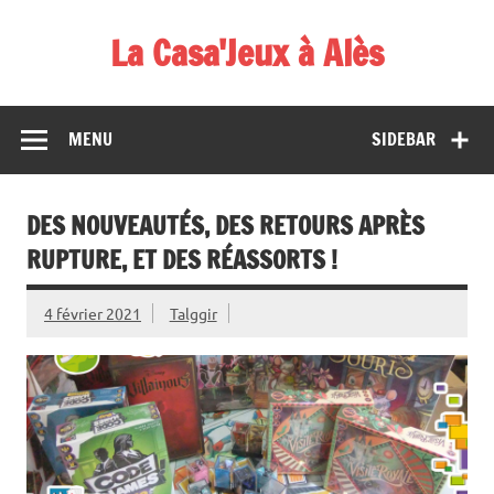
Skip
to
La Casa'Jeux à Alès
content
Votre spécialiste du jeu : vente de jeux, organisations de
démos et de tournois
MENU
SIDEBAR
DES NOUVEAUTÉS, DES RETOURS APRÈS
RUPTURE, ET DES RÉASSORTS !
4 février 2021
Talggir