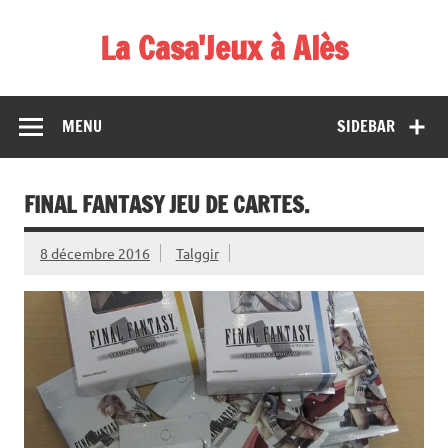
Skip
to
La Casa'Jeux à Alès
content
Votre spécialiste du jeu : vente de jeux, organisations de
démos et de tournois
MENU
SIDEBAR
FINAL FANTASY JEU DE CARTES.
8 décembre 2016
Talggir