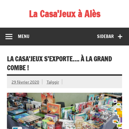
Skip
to
La Casa'Jeux à Alès
content
Votre spécialiste du jeu : vente de jeux, organisations de
démos et de tournois
MENU
SIDEBAR
LA CASA’JEUX S’EXPORTE…. À LA GRAND
COMBE !
29 février 2020
Talggir