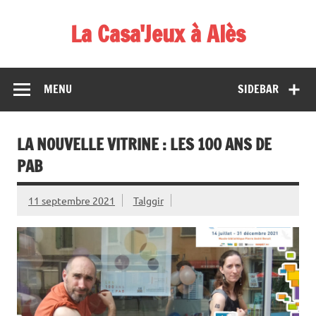
Skip
to
La Casa'Jeux à Alès
content
Votre spécialiste du jeu : vente de jeux, organisations de
démos et de tournois
MENU
SIDEBAR
LA NOUVELLE VITRINE : LES 100 ANS DE
PAB
11 septembre 2021
Talggir