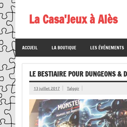
Skip
to
content
La Casa'Jeux à Alès
Votre spécialiste du jeu : vente de jeux, organis
ACCUEIL
LA BOUTIQUE
LES ÉVÉNEMENTS
LE BESTIAIRE POUR DUNGEONS & D
13 juillet 2017
Talggir