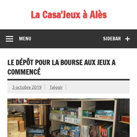
Skip
to
La Casa'Jeux à Alès
content
Votre spécialiste du jeu : vente de jeux, organisations de
démos et de tournois
MENU
SIDEBAR
LE DÉPÔT POUR LA BOURSE AUX JEUX A
COMMENCÉ
3 octobre 2019
Talggir