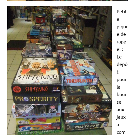
Petit
e
piqur
e de
rapp
el :
Le
dépô
t
pour
la
bour
se
aux
jeux
a
com