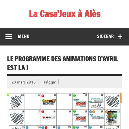
Skip
to
La Casa'Jeux à Alès
content
Votre spécialiste du jeu : vente de jeux, organisations de
démos et de tournois
MENU
SIDEBAR
LE PROGRAMME DES ANIMATIONS D’AVRIL
EST LA !
29 mars 2018
Talggir